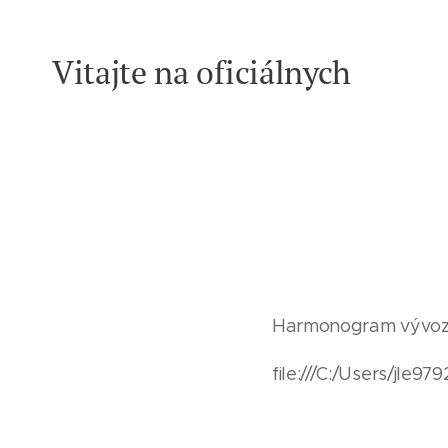
Vitajte na oficiálnych
Girovce
stránkach obce
Harmonogram vývozo
file:///C:/Users/jle