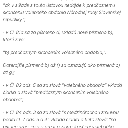
"ak v súlade s touto ústavou nedôjde k predčasnému
skončeniu volebného obdobia Národnej rady Slovenskej
republiky.";
- v Čl. 81a sa za písmeno a) vkladá nové písmeno b),
ktoré znie:
"b) predčasným skončením volebného obdobia,".
Doterajšie písmená b) až f) sa označujú ako písmená c)
až g);
- v Čl. 82 ods. 5 sa za slová "volebného obdobia" vkladá
čiarka a slová "predčasným skončením volebného
obdobia";
- v Čl. 84 ods. 3 sa za slová "s medzinárodnou zmluvou
podľa čl. 7 ods. 3 a 4" vkladá čiarka a tieto slová: "na
prijatie uznesenia o predčasnom skončení volebného