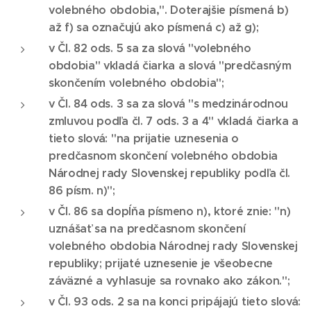
volebného obdobia,". Doterajšie písmená b)
až f) sa označujú ako písmená c) až g);
v Čl. 82 ods. 5 sa za slová "volebného
obdobia" vkladá čiarka a slová "predčasným
skončením volebného obdobia";
v Čl. 84 ods. 3 sa za slová "s medzinárodnou
zmluvou podľa čl. 7 ods. 3 a 4" vkladá čiarka a
tieto slová: "na prijatie uznesenia o
predčasnom skončení volebného obdobia
Národnej rady Slovenskej republiky podľa čl.
86 písm. n)";
v Čl. 86 sa dopĺňa písmeno n), ktoré znie: "n)
uznášať sa na predčasnom skončení
volebného obdobia Národnej rady Slovenskej
republiky; prijaté uznesenie je všeobecne
záväzné a vyhlasuje sa rovnako ako zákon.";
v Čl. 93 ods. 2 sa na konci pripájajú tieto slová: