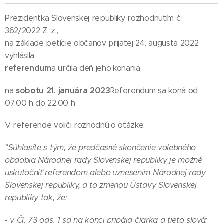
Prezidentka Slovenskej republiky rozhodnutím č.
362/2022 Z. z.,
na základe petície občanov prijatej 24. augusta 2022
vyhlásila
referendum
a určila deň jeho konania
sobotu 21. januára 2023
na
Referendum sa koná od
07.00 h do 22.00 h
V referende voliči rozhodnú o otázke:
"Súhlasíte s tým, že predčasné skončenie volebného
obdobia Národnej rady Slovenskej republiky je možné
uskutočniť referendom alebo uznesením Národnej rady
Slovenskej republiky, a to zmenou Ústavy Slovenskej
republiky tak, že:
- v Čl. 73 ods. 1 sa na konci pripája čiarka a tieto slová: