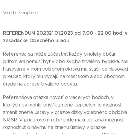
Vložte svoj text
REFERENDUM 2023
21.01.2023 od 7.00 - 22.00 hod. v
zasadačke Obecného úradu
Referenda sa môže zúčastniť každý plnoletý občan,
pritom ani nemusí byť v obci svojho trvalého bydliska. Na
hlasovanie v inom volebnom okrsku mu stačí iba hlasovací
preukaz, ktorý mu vydajú na mestskom alebo obecnom
úrade na adrese trvalého pobytu.
Referendová otázka hovorí o viacerých bodoch, v
ktorých by mohlo prísť k zmene. Jej cieľom je možnosť
zmeniť znenie ústavy v otázke dĺžky volebného obdobia
NR SR. V januárovom referende majú občania možnosť
rozhodnúť o návrhu na zmenu ústavy v otázke