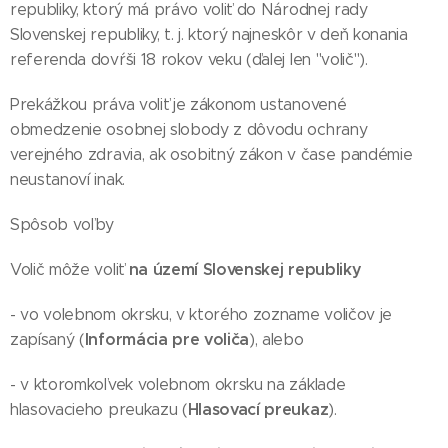
republiky, ktorý má právo voliť do Národnej rady
Slovenskej republiky, t. j. ktorý najneskôr v deň konania
referenda dovŕši 18 rokov veku (ďalej len "volič").
Prekážkou práva voliť je zákonom ustanovené
obmedzenie osobnej slobody z dôvodu ochrany
verejného zdravia, ak osobitný zákon v čase pandémie
neustanoví inak.
Spôsob voľby
na území Slovenskej republiky
Volič môže voliť
- vo volebnom okrsku, v ktorého zozname voličov je
Informácia pre voliča
zapísaný (
), alebo
- v ktoromkoľvek volebnom okrsku na základe
Hlasovací preukaz
hlasovacieho preukazu (
).