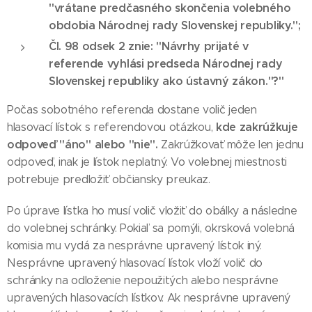
"vrátane predčasného skončenia volebného
obdobia Národnej rady Slovenskej republiky.";
Čl. 98 odsek 2 znie: "Návrhy prijaté v
referende vyhlási predseda Národnej rady
Slovenskej republiky ako ústavný zákon."?"
Počas sobotného referenda dostane volič jeden
kde zakrúžkuje
hlasovací lístok s referendovou otázkou,
odpoveď "áno" alebo "nie".
Zakrúžkovať môže len jednu
odpoveď, inak je lístok neplatný. Vo volebnej miestnosti
potrebuje predložiť občiansky preukaz.
Po úprave lístka ho musí volič vložiť do obálky a následne
do volebnej schránky. Pokiaľ sa pomýli, okrsková volebná
komisia mu vydá za nesprávne upravený lístok iný.
Nesprávne upravený hlasovací lístok vloží volič do
schránky na odloženie nepoužitých alebo nesprávne
upravených hlasovacích lístkov. Ak nesprávne upravený